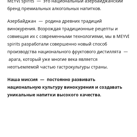
MEYVİ spirits — это национальный азербайджанский
бренд премиальных алкогольных напитков.
Азербайджан — родина древних традиций
винокурения. Возрождая традиционные рецепты и
совмещая их с современными технологиями, мы в MEYVİ
spirits разработали совершенно новый способ
производства национального фруктового дистиллята —
арага, который уже многие века является
неотъемлемой частью гастрокультуры страны.
Наша миссия — постоянно развивать
национальную культуру винокурения и создавать
уникальные напитки высокого качества.