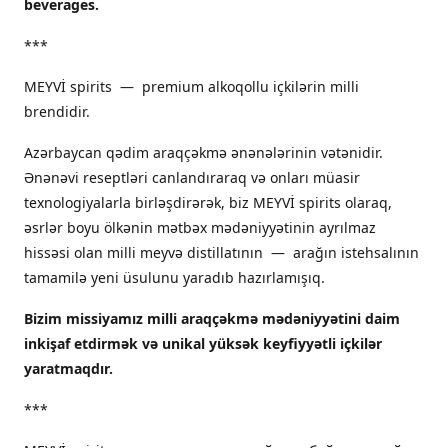
beverages.
***
MEYVİ spirits — premium alkoqollu içkilərin milli
brendidir.
Azərbaycan qədim araqçəkmə ənənələrinin vətənidir.
Ənənəvi reseptləri canlandıraraq və onları müasir
texnologiyalarla birləşdirərək, biz MEYVİ spirits olaraq,
əsrlər boyu ölkənin mətbəx mədəniyyətinin ayrılmaz
hissəsi olan milli meyvə distillatının — arağın istehsalının
tamamilə yeni üsulunu yaradıb hazırlamışıq.
Bizim missiyamız milli araqçəkmə mədəniyyətini daim
inkişaf etdirmək və unikal yüksək keyfiyyətli içkilər
yaratmaqdır.
***